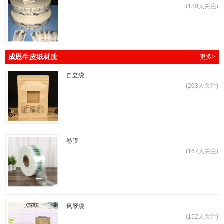
(180人关注)
成恩牛皮纸材质
更多>
自立袋
(203人关注)
卷膜
(167人关注)
风琴袋
(152人关注)