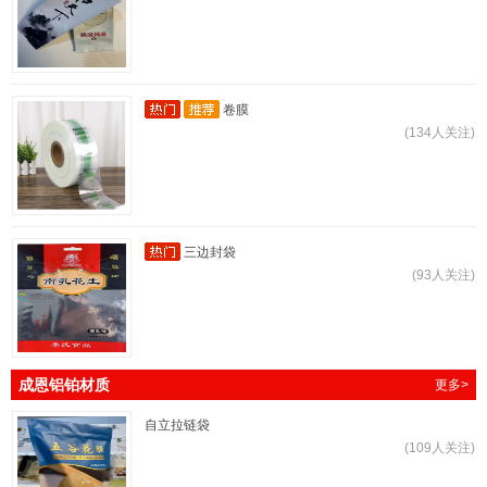
卷膜
(134人关注)
三边封袋
(93人关注)
成恩铝铂材质
更多>
自立拉链袋
(109人关注)