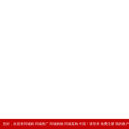
您好，欢迎来同城购 同城推广 同城购物 同城直购.中国！
请登录
免费注册
我的账户