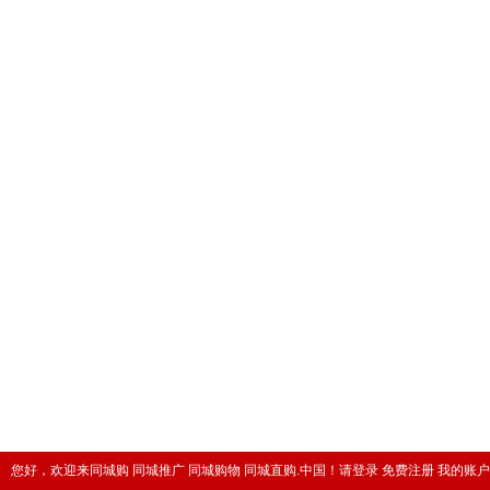
您好，欢迎来同城购 同城推广 同城购物 同城直购.中国！
请登录
免费注册
我的账户