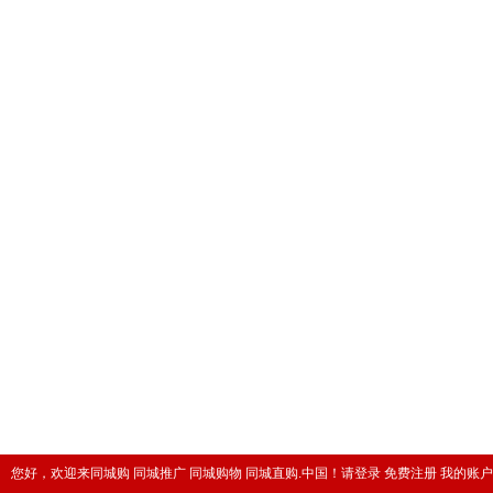
您好，欢迎来同城购 同城推广 同城购物 同城直购.中国！
请登录
免费注册
我的账户