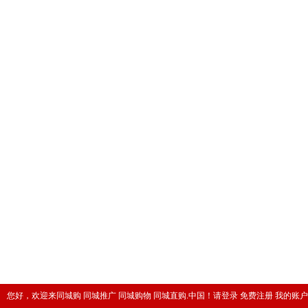
您好，欢迎来同城购 同城推广 同城购物 同城直购.中国！
请登录
免费注册
我的账户