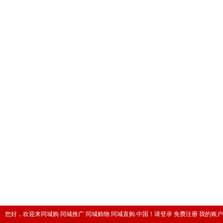
您好，欢迎来同城购 同城推广 同城购物 同城直购.中国！
请登录
免费注册
我的账户