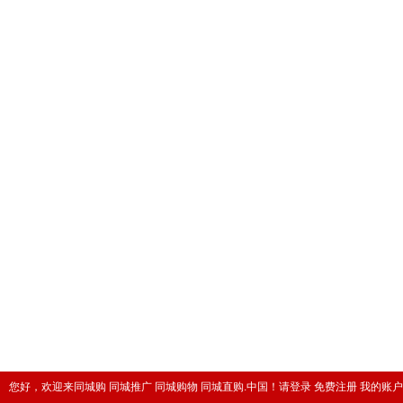
您好，欢迎来同城购 同城推广 同城购物 同城直购.中国！
请登录
免费注册
我的账户