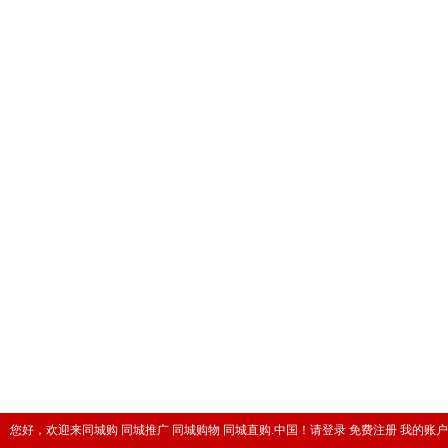
您好，欢迎来同城购 同城推广 同城购物 同城直购.中国！
请登录
免费注册
我的账户