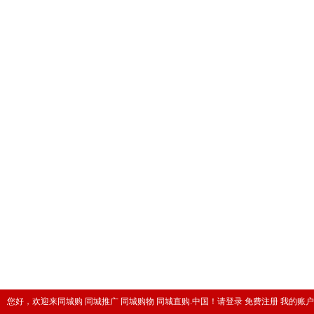
您好，欢迎来同城购 同城推广 同城购物 同城直购.中国！
请登录
免费注册
我的账户