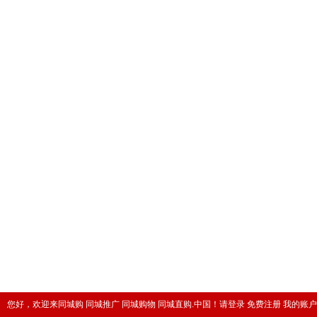
您好，欢迎来同城购 同城推广 同城购物 同城直购.中国！
请登录
免费注册
我的账户