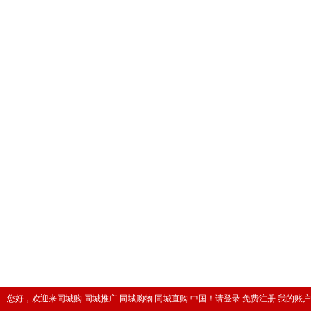
您好，欢迎来同城购 同城推广 同城购物 同城直购.中国！
请登录
免费注册
我的账户