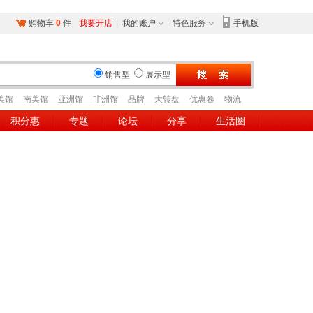
购物车
0
件
我要开店
|
我的账户
特色服务
手机版
销售型
展示型
美馆
南美馆
亚洲馆
非洲馆
品牌
大转盘
优惠卷
物流
积分惠
专题
论坛
分享
生活圈