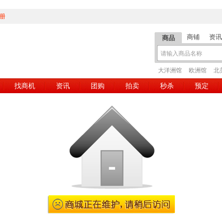
册
商铺
资讯
商品
大洋洲馆
欧洲馆
北
找商机
资讯
团购
拍卖
秒杀
预定