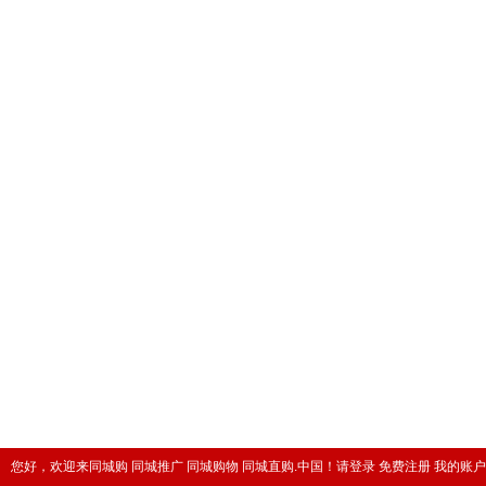
您好，欢迎来同城购 同城推广 同城购物 同城直购.中国！
请登录
免费注册
我的账户