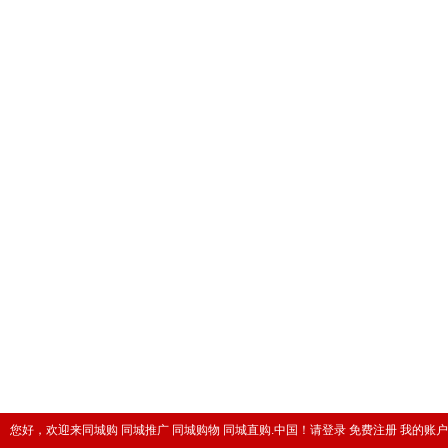
您好，欢迎来同城购 同城推广 同城购物 同城直购.中国！
请登录
免费注册
我的账户