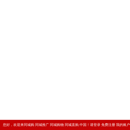
您好，欢迎来同城购 同城推广 同城购物 同城直购.中国！
请登录
免费注册
我的账户