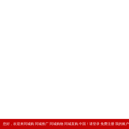
您好，欢迎来同城购 同城推广 同城购物 同城直购.中国！
请登录
免费注册
我的账户