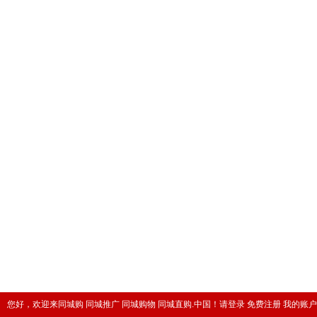
您好，欢迎来同城购 同城推广 同城购物 同城直购.中国！
请登录
免费注册
我的账户