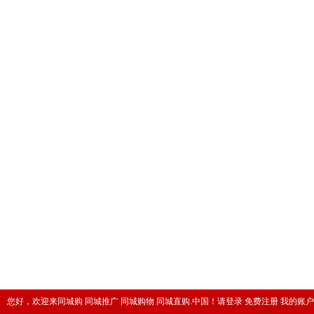
您好，欢迎来同城购 同城推广 同城购物 同城直购.中国！
请登录
免费注册
我的账户