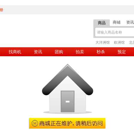
册
商铺
资讯
商品
大洋洲馆
欧洲馆
北
找商机
资讯
团购
拍卖
秒杀
预定