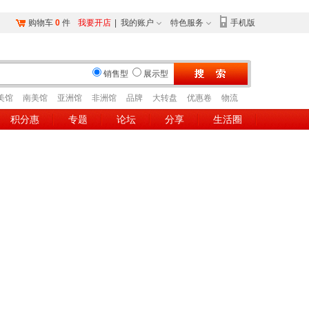
购物车
0
件
我要开店
|
我的账户
特色服务
手机版
销售型
展示型
美馆
南美馆
亚洲馆
非洲馆
品牌
大转盘
优惠卷
物流
积分惠
专题
论坛
分享
生活圈