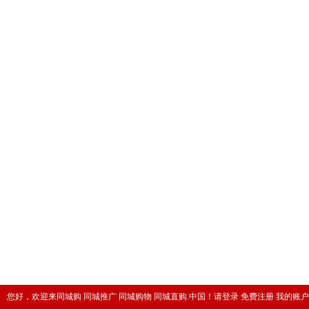
您好，欢迎来同城购 同城推广 同城购物 同城直购.中国！
请登录
免费注册
我的账户