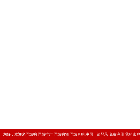
您好，欢迎来同城购 同城推广 同城购物 同城直购.中国！
请登录
免费注册
我的账户