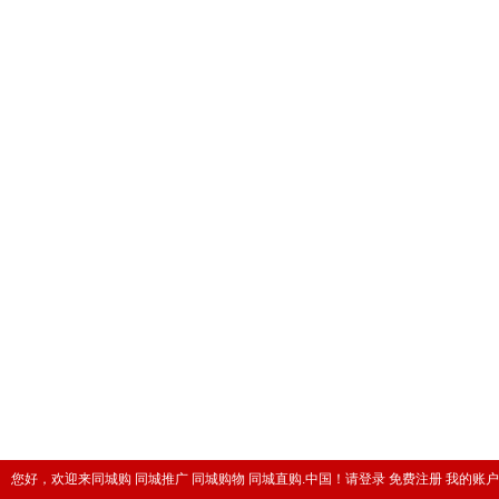
您好，欢迎来同城购 同城推广 同城购物 同城直购.中国！
请登录
免费注册
我的账户