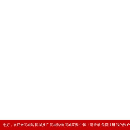
您好，欢迎来同城购 同城推广 同城购物 同城直购.中国！
请登录
免费注册
我的账户