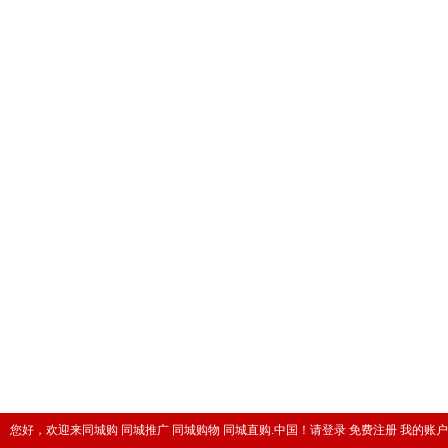
您好，欢迎来同城购 同城推广 同城购物 同城直购.中国！
请登录
免费注册
我的账户