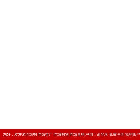
您好，欢迎来同城购 同城推广 同城购物 同城直购.中国！
请登录
免费注册
我的账户