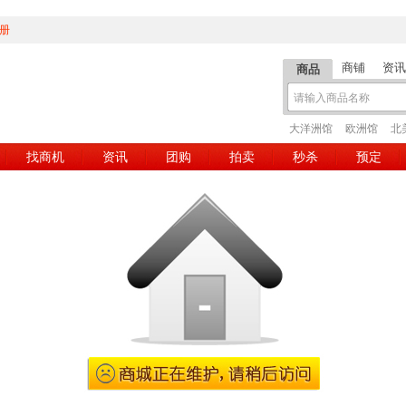
册
商铺
资讯
商品
大洋洲馆
欧洲馆
北
找商机
资讯
团购
拍卖
秒杀
预定