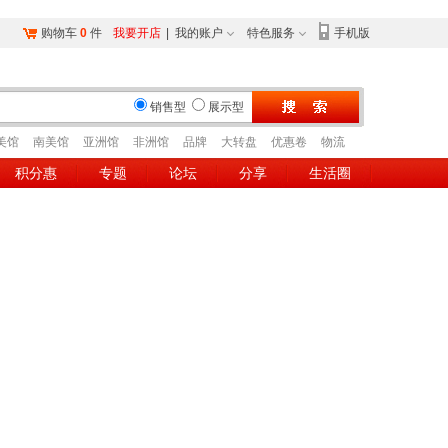
购物车
0
件
我要开店
|
我的账户
特色服务
手机版
销售型
展示型
美馆
南美馆
亚洲馆
非洲馆
品牌
大转盘
优惠卷
物流
积分惠
专题
论坛
分享
生活圈