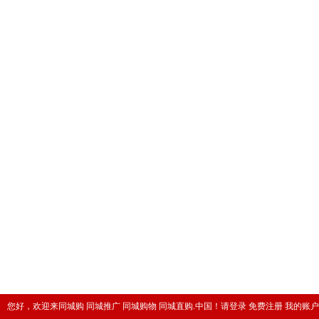
您好，欢迎来同城购 同城推广 同城购物 同城直购.中国！
请登录
免费注册
我的账户