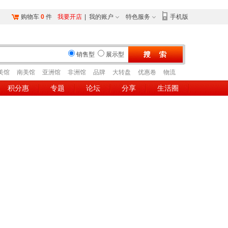
购物车
0
件
我要开店
|
我的账户
特色服务
手机版
销售型
展示型
美馆
南美馆
亚洲馆
非洲馆
品牌
大转盘
优惠卷
物流
积分惠
专题
论坛
分享
生活圈