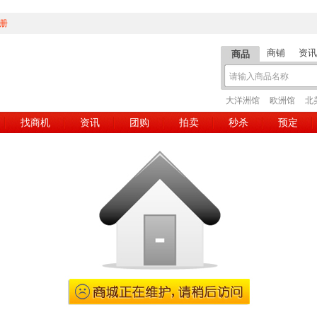
册
商铺
资讯
商品
大洋洲馆
欧洲馆
北
找商机
资讯
团购
拍卖
秒杀
预定