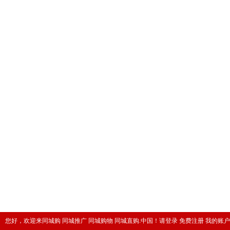
您好，欢迎来同城购 同城推广 同城购物 同城直购.中国！
请登录
免费注册
我的账户