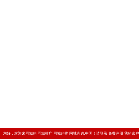
您好，欢迎来同城购 同城推广 同城购物 同城直购.中国！
请登录
免费注册
我的账户