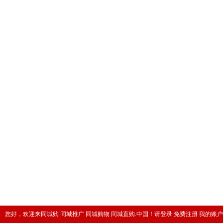
您好，欢迎来同城购 同城推广 同城购物 同城直购.中国！
请登录
免费注册
我的账户