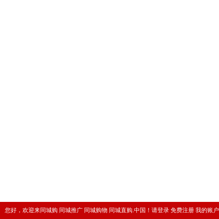
您好，欢迎来同城购 同城推广 同城购物 同城直购.中国！
请登录
免费注册
我的账户