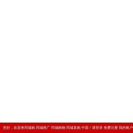
您好，欢迎来同城购 同城推广 同城购物 同城直购.中国！
请登录
免费注册
我的账户