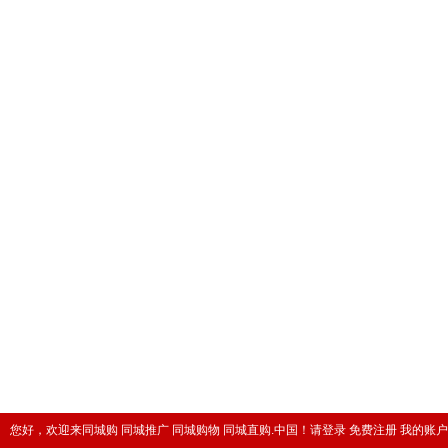
您好，欢迎来同城购 同城推广 同城购物 同城直购.中国！
请登录
免费注册
我的账户