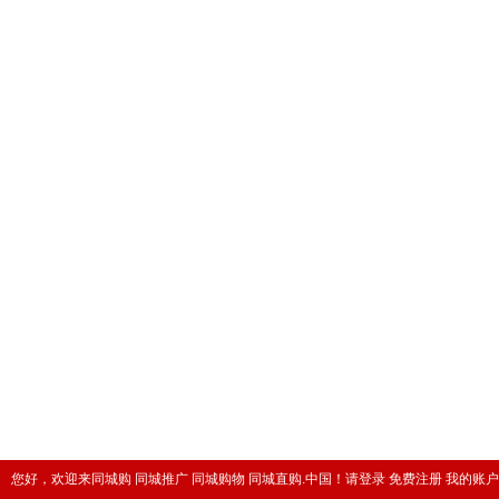
您好，欢迎来同城购 同城推广 同城购物 同城直购.中国！
请登录
免费注册
我的账户