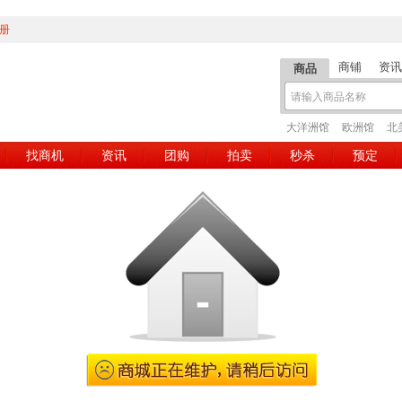
册
商铺
资讯
商品
大洋洲馆
欧洲馆
北
找商机
资讯
团购
拍卖
秒杀
预定