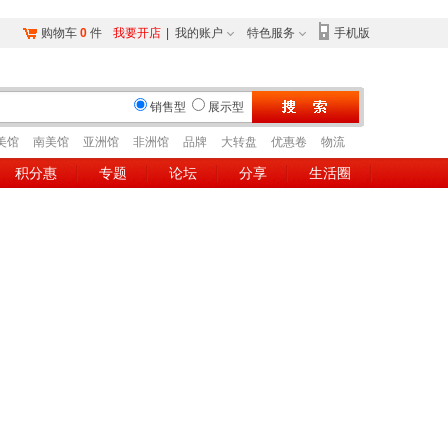
购物车
0
件
我要开店
|
我的账户
特色服务
手机版
销售型
展示型
美馆
南美馆
亚洲馆
非洲馆
品牌
大转盘
优惠卷
物流
积分惠
专题
论坛
分享
生活圈