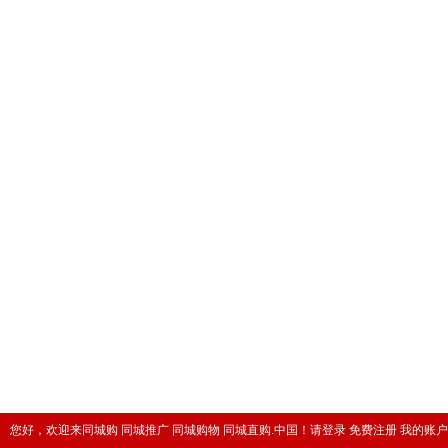
您好，欢迎来同城购 同城推广 同城购物 同城直购.中国！
请登录
免费注册
我的账户