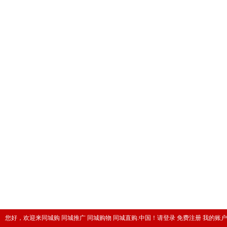
您好，欢迎来同城购 同城推广 同城购物 同城直购.中国！
请登录
免费注册
我的账户