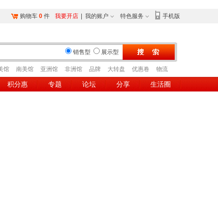
购物车
0
件
我要开店
|
我的账户
特色服务
手机版
销售型
展示型
美馆
南美馆
亚洲馆
非洲馆
品牌
大转盘
优惠卷
物流
积分惠
专题
论坛
分享
生活圈