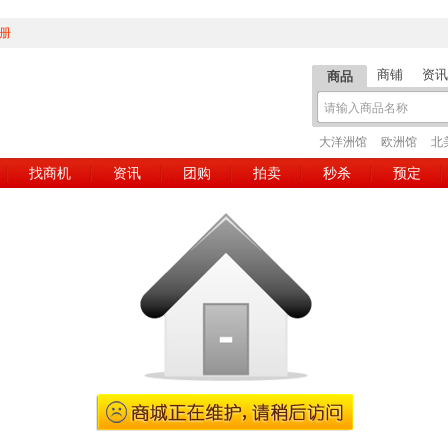
册
商铺
资讯
商品
大洋洲馆
欧洲馆
北
找商机
资讯
团购
拍卖
秒杀
预定