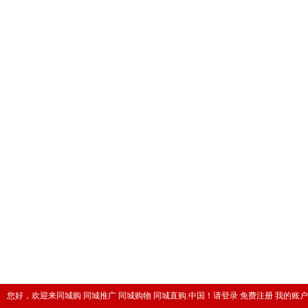
您好，欢迎来同城购 同城推广 同城购物 同城直购.中国！
请登录
免费注册
我的账户