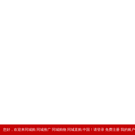
您好，欢迎来同城购 同城推广 同城购物 同城直购.中国！
请登录
免费注册
我的账户