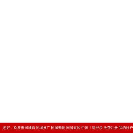
您好，欢迎来同城购 同城推广 同城购物 同城直购.中国！
请登录
免费注册
我的账户