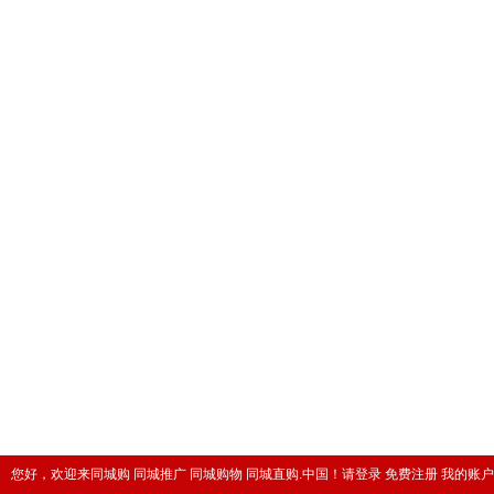
您好，欢迎来同城购 同城推广 同城购物 同城直购.中国！
请登录
免费注册
我的账户