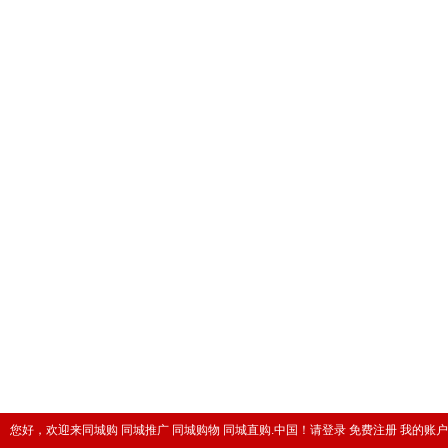
您好，欢迎来同城购 同城推广 同城购物 同城直购.中国！
请登录
免费注册
我的账户