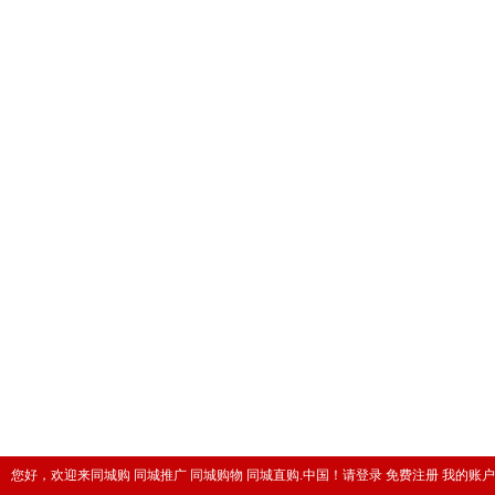
您好，欢迎来同城购 同城推广 同城购物 同城直购.中国！
请登录
免费注册
我的账户