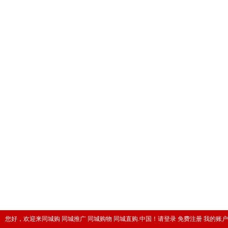
您好，欢迎来同城购 同城推广 同城购物 同城直购.中国！
请登录
免费注册
我的账户