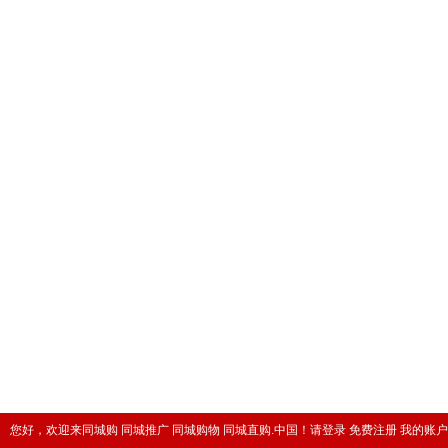
您好，欢迎来同城购 同城推广 同城购物 同城直购.中国！
请登录
免费注册
我的账户