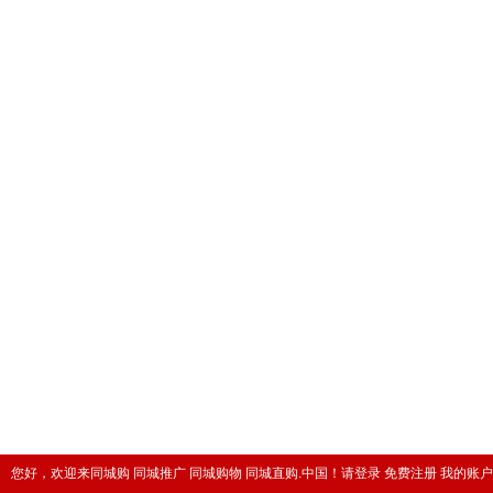
您好，欢迎来同城购 同城推广 同城购物 同城直购.中国！
请登录
免费注册
我的账户