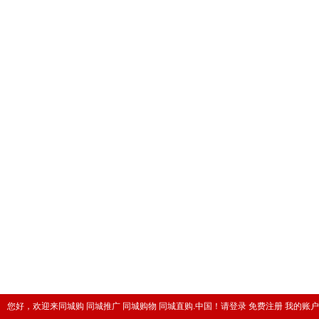
您好，欢迎来同城购 同城推广 同城购物 同城直购.中国！
请登录
免费注册
我的账户