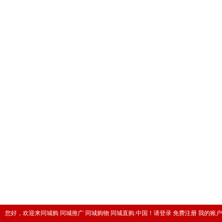
您好，欢迎来同城购 同城推广 同城购物 同城直购.中国！
请登录
免费注册
我的账户